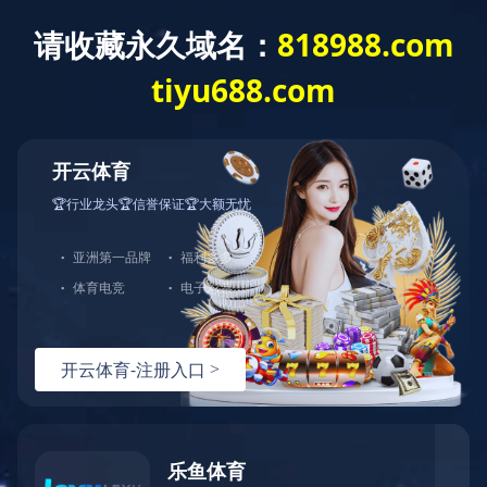
欢迎您来到乐鱼注册！
智能交通数据
网站首页
乐鱼(中国)
产品中
N