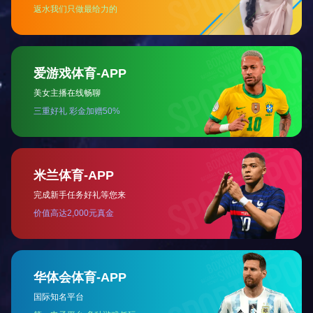
多，就要保证传输的实时性，为满足场景需求，我们的交通流地磁
相比交通流地磁，停车地磁埋设在车位内，每天不超过20次的车位
毫秒检测一次，以秒级为单位传输一次就完全能够满足需求。”
很多厂商停车地磁产品还做不到对外宣称的5年使用寿命时，乐
如此看来，交通流地磁专业厂商做停车地磁，似乎是“降维”研
确率，毕竟，每一次检测失误都可能给运营商带来投诉或直接经
产品推进：
从单模到双模
2015年，乐鱼注册对首次研发成功的停车地磁产品进行了小规
96%，差的只有85-90%的准确率。”即便相较同类产品乐
运营商客户提供较好的产品支持，不能推向市场。
乐鱼注册并没有停下停车地磁的研发脚步。“现在想来，当时是受技
现了一款雷达检测产品，由此想到可以将地磁与雷达两种检测技
2017年，乐鱼注册继续探索地磁与各类技术的融合应用，地磁
高。”但此时，功耗成了乐鱼注册面临的较大难题，“地磁的功
直到2019年，雷达元器件实现了技术升级，再辅以乐鱼注册的
市场了。
2019年下半年，乐鱼注册专门针对停车场景的MPD053双
是地磁专家乐鱼注册坚守自我修养的价值体现。