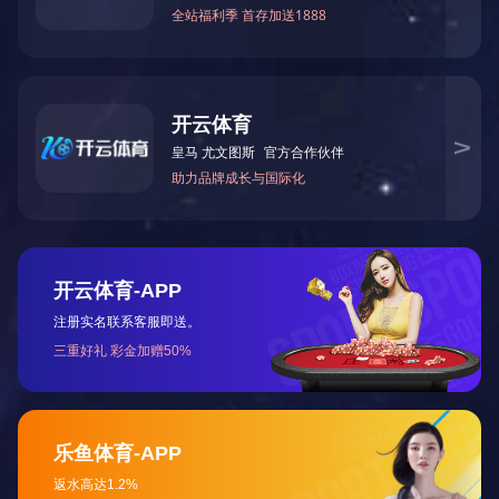
左转+感应控制方案
（1）路口四个方向的信号灯杆上各布设一台MPD093雷视磁