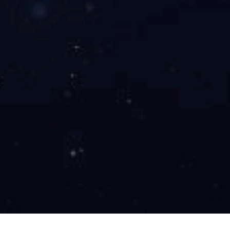
新一代停车地磁
智能停车新启程——CAT1 地磁。 CAT1地磁作为一种新型智能
其先进的技术特点和卓越的性能，正逐渐成为智能停车领域的新宠。C
4G-LTE通信技术，确保了数据传输的高速和稳定性。即使在...
网站首页
乐鱼(中国)
产品中
版权所有：乐鱼注册 电
北京总部地址：
北
备案
号：
京ICP备1